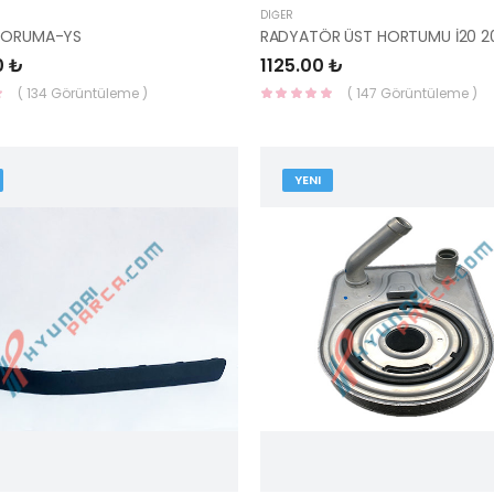
DIĞER
 KORUMA-YS
0 ₺
1125.00 ₺
( 134 Görüntüleme )
( 147 Görüntüleme )
YENI