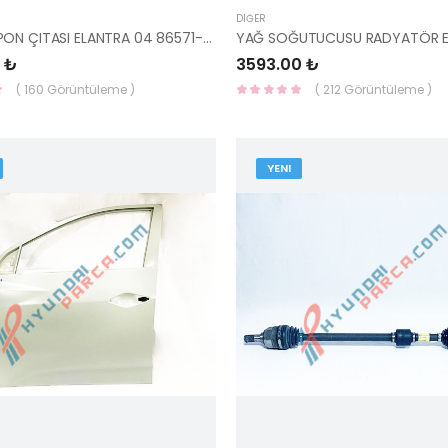
DIĞER
SOL TAMPON ÇITASI ELANTRA 04 86571-2D600 HMC
 ₺
3593.00 ₺
( 160 Görüntüleme )
( 212 Görüntüleme )
YENI