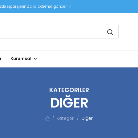
de siparişleriniz alıcı ödemeli gönderilir.
a
Kurumsal
KATEGORILER
DIĞER
Kategori
Diğer
/
/