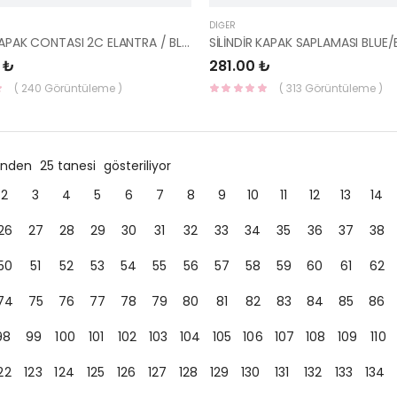
DIĞER
SİLİNDİR KAPAK CONTASI 2C ELANTRA / BLUE / İ30 DİZEL 22313-2A701-HMC
 ₺
281.00 ₺
( 240 Görüntüleme )
( 313 Görüntüleme )
ründen
25 tanesi
gösteriliyor
2
3
4
5
6
7
8
9
10
11
12
13
14
26
27
28
29
30
31
32
33
34
35
36
37
38
50
51
52
53
54
55
56
57
58
59
60
61
62
74
75
76
77
78
79
80
81
82
83
84
85
86
98
99
100
101
102
103
104
105
106
107
108
109
110
22
123
124
125
126
127
128
129
130
131
132
133
134