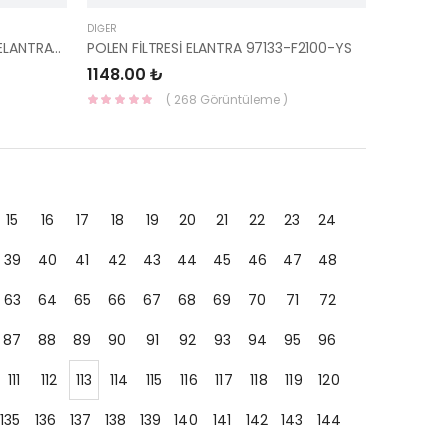
DIĞER
SİLİNDİR KAPAK SAPLAMASI BLUE/ELANTRA/İ30/İ20 DİZEL 22321-2A600-HMC
POLEN FİLTRESİ ELANTRA 97133-F2100-YS
1148.00 ₺
( 268 Görüntüleme )
15
16
17
18
19
20
21
22
23
24
39
40
41
42
43
44
45
46
47
48
63
64
65
66
67
68
69
70
71
72
87
88
89
90
91
92
93
94
95
96
111
112
113
114
115
116
117
118
119
120
135
136
137
138
139
140
141
142
143
144