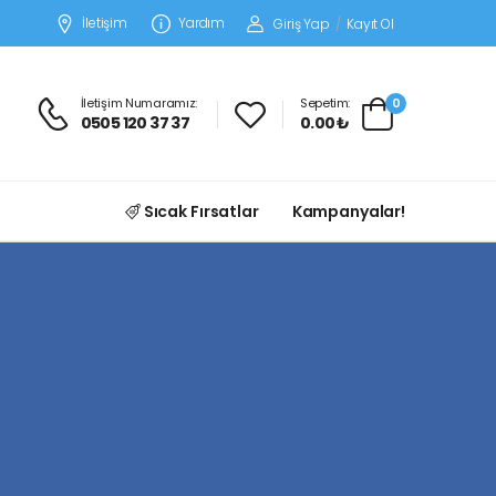
İletişim
Yardım
Giriş Yap
/
Kayıt Ol
İletişim Numaramız:
Sepetim:
0
0505 120 37 37
0.00 ₺
Sıcak Fırsatlar
Kampanyalar!