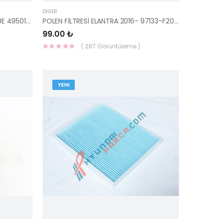
DIĞER
SAĞ AKS KOMPLE OTOMATİK BLUE 49501-1R300-HMC
POLEN FİLTRESİ ELANTRA 2016- 97133-F2000-YS
99.00 ₺
( 287 Görüntüleme )
YENI