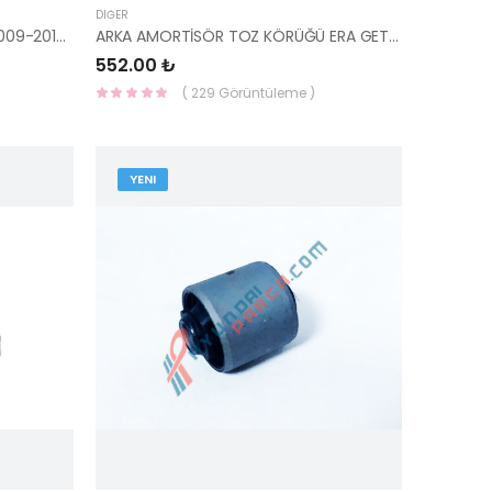
DIĞER
RADYATÖR ÜST HORTUMU İ20 2009-2014 25411-1J550-HMC
ARKA AMORTİSÖR TOZ KÖRÜĞÜ ERA GETZ RIO PİCANTO 55370-1C000-YS
552.00 ₺
( 229 Görüntüleme )
YENI