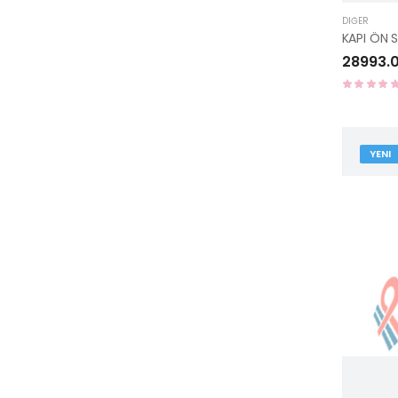
DIĞER
KAPI ÖN 
28993.
YENI