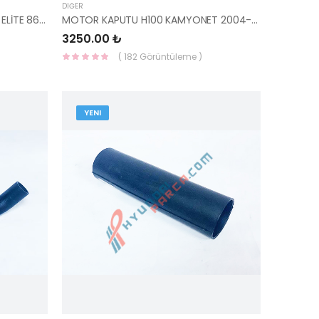
DIĞER
PANJUR ELANTRA 2016- NIKELAJLI ELİTE 86350-F2100-HMC
MOTOR KAPUTU H100 KAMYONET 2004-2011 66400-4F010-YS
3250.00 ₺
( 182 Görüntüleme )
YENI