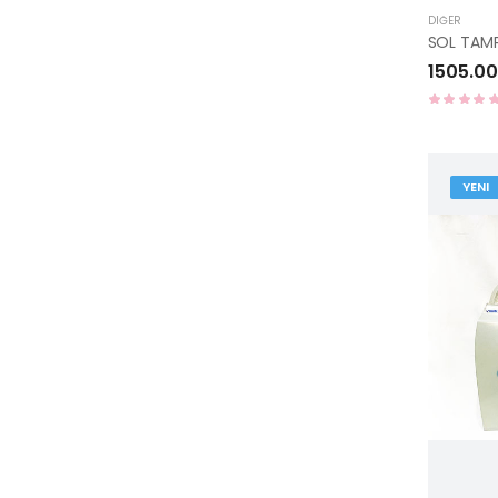
DIĞER
1505.00
YENI