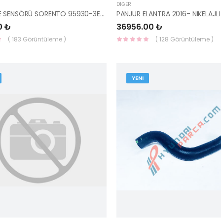
DIĞER
ÖN DARBE SENSÖRÜ SORENTO 95930-3E100-HMC
0 ₺
36956.00 ₺
( 183 Görüntüleme )
( 128 Görüntüleme )
YENI