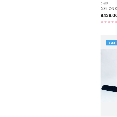
DIĞER
İX35 ÖN
8429.0
YENI