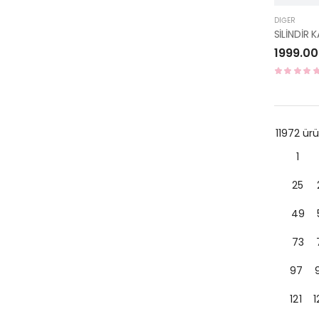
DIĞER
1999.00
11972 ü
1
25
49
73
97
121
1