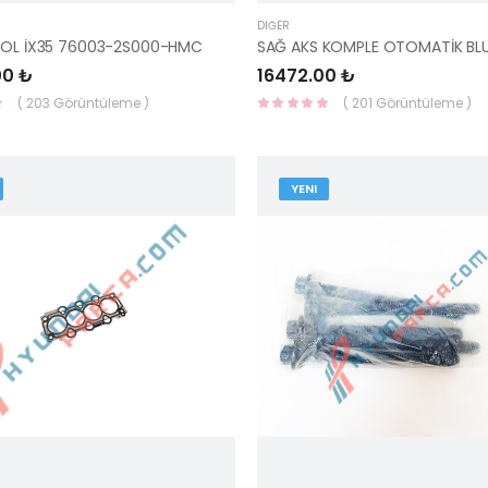
DIĞER
SOL İX35 76003-2S000-HMC
00 ₺
16472.00 ₺
( 203 Görüntüleme )
( 201 Görüntüleme )
YENI