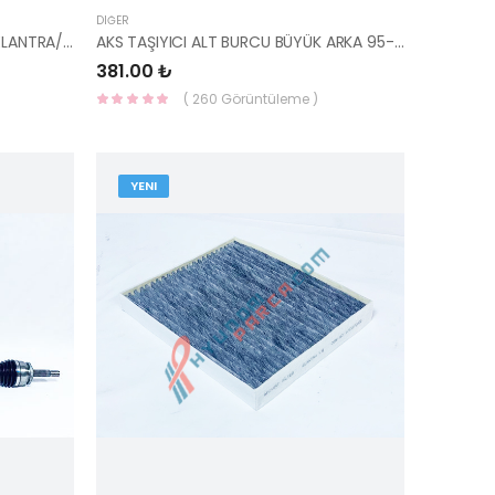
DIĞER
YAĞ SOĞUTUCUSU RADYATÖR ELANTRA/TUCSON/SPORTAGE 2016- 26410-2B740-HMC
AKS TAŞIYICI ALT BURCU BÜYÜK ARKA 95-00 55116-22000-YS
381.00 ₺
( 260 Görüntüleme )
YENI