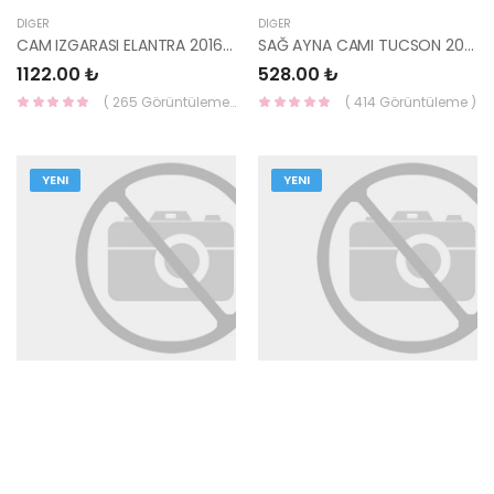
DIĞER
DIĞER
CAM IZGARASI ELANTRA 2016- 86150-F2000-YS
SAĞ AYNA CAMI TUCSON 2016- 87621-D7010-YS
1122.00 ₺
528.00 ₺
( 265 Görüntüleme )
( 414 Görüntüleme )
YENI
YENI