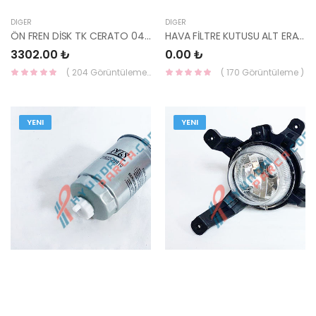
DIĞER
DIĞER
ÖN FREN DİSK TK CERATO 04- 275MM 51712-2F100-YS
HAVA FİLTRE KUTUSU ALT ERA/RİO DİZEL 28112-1G100-YS
3302.00 ₺
0.00 ₺
( 204 Görüntüleme )
( 170 Görüntüleme )
YENI
YENI