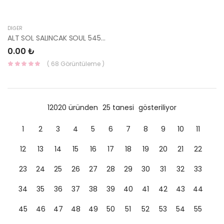
DIĞER
ALT SOL SALINCAK SOUL 54500-B2000-
0.00 ₺
( 68 Görüntüleme )
12020 üründen
25 tanesi
gösteriliyor
1
2
3
4
5
6
7
8
9
10
11
12
13
14
15
16
17
18
19
20
21
22
23
24
25
26
27
28
29
30
31
32
33
34
35
36
37
38
39
40
41
42
43
44
45
46
47
48
49
50
51
52
53
54
55