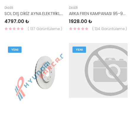
DIĞER
DIĞER
SOL DIŞ DİKİZ AYNA ELEKTRİKLİ 08-10 SPORTAGE 87610-1F300-YS
ARKA FREN KAMPANASI 95-97 ACCENT 58411-22020-YS
4797.00 ₺
1928.00 ₺
( 137 Görüntüleme )
( 134 Görüntüleme )
YENI
YENI