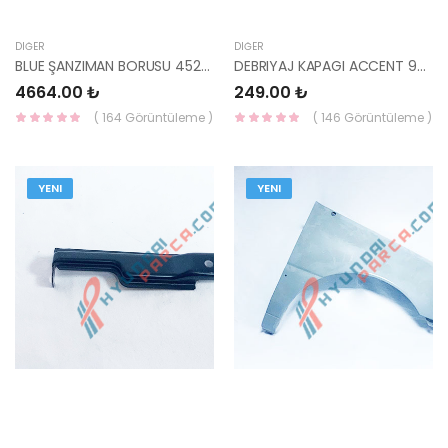
DIĞER
DIĞER
BLUE ŞANZIMAN BORUSU 45264-23665-HMC
DEBRIYAJ KAPAGI ACCENT 95- 21461-22031-HMC
4664.00 ₺
249.00 ₺
( 164 Görüntüleme )
( 146 Görüntüleme )
YENI
YENI