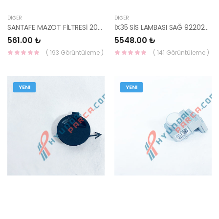
DIĞER
DIĞER
SANTAFE MAZOT FİLTRESİ 2001- 31922-26910-YS
İX35 SİS LAMBASI SAĞ 92202-2Y000-HMC
561.00 ₺
5548.00 ₺
( 193 Görüntüleme )
( 141 Görüntüleme )
YENI
YENI