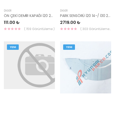
DIĞER
DIĞER
ÖN ÇEKİ DEMİR KAPAĞI İ20 2007-2012 86517-1J000-HMC
PARK SENSÖRÜ İ20 14-/ İ30 2012-2015 ( BEYAZ ) 95720-C8000PSW-HMC
111.00 ₺
2719.00 ₺
( 159 Görüntüleme )
( 303 Görüntüleme )
YENI
YENI