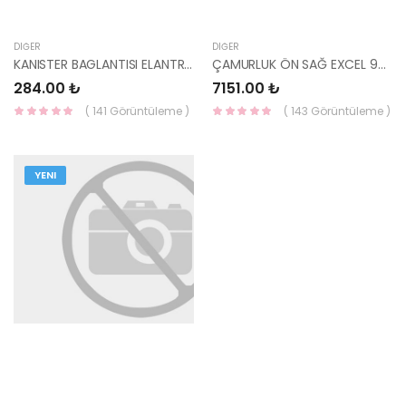
DIĞER
DIĞER
KANISTER BAGLANTISI ELANTRA 1997- 31450-29100-HMC
ÇAMURLUK ÖN SAĞ EXCEL 92-94 66321-24300-HMC
284.00 ₺
7151.00 ₺
( 141 Görüntüleme )
( 143 Görüntüleme )
YENI