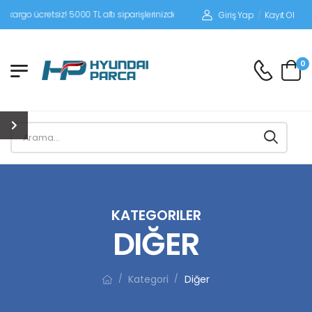
siz! 5000 TL altı siparişlerinizde siparişleriniz alıcı ödemeli gönderilir.
Giriş Yap
/
Kayıt Ol
0
KATEGORILER
DIĞER
Kategori
Diğer
/
/