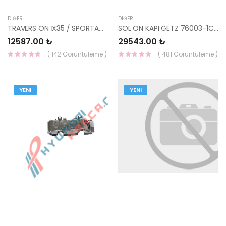
DIĞER
DIĞER
TRAVERS ÖN İX35 / SPORTAGE 62400-2Y000-YS
SOL ÖN KAPI GETZ 76003-1C020-HMC
12587.00 ₺
29543.00 ₺
( 142 Görüntüleme )
( 481 Görüntüleme )
YENI
YENI