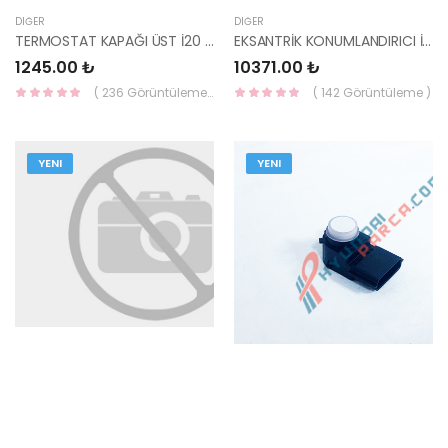
DIĞER
DIĞER
TERMOSTAT KAPAĞI ÜST İ20 / İ10 1.2 25631-03011-KORE
EKSANTRİK KONUMLANDIRICI İ30 12-16 / İX35 / CEED / TUCSON 15=> / ELANTRA / SPORT
1245.00 ₺
10371.00 ₺
( 236 Görüntüleme )
( 142 Görüntüleme )
YENI
YENI