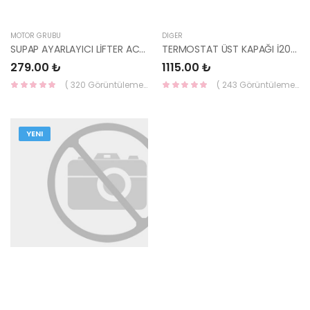
MOTOR GRUBU
DIĞER
SUPAP AYARLAYICI LİFTER ACCENT 95-00 / 00-06 1.3 / GETZ 03-06 1.3 24610-22600-YS
TERMOSTAT ÜST KAPAĞI İ20/BLUE DİZEL 25613-2A750-HMC
279.00 ₺
1115.00 ₺
( 320 Görüntüleme )
( 243 Görüntüleme )
YENI