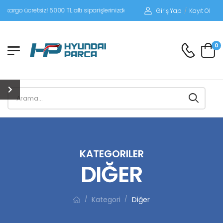
siz! 5000 TL altı siparişlerinizde siparişleriniz alıcı ödemeli gönderilir.
Giriş Yap
/
Kayıt Ol
0
KATEGORILER
DIĞER
Kategori
Diğer
/
/