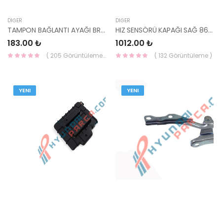
DIĞER
DIĞER
TAMPON BAĞLANTI AYAĞI BRAKETİ ÖN SOL İ20 14- 86513-C8000 / 86513-C7000-YS
HIZ SENSÖRÜ KAPAĞI SAĞ 86838-H8000-HMC
183.00 ₺
1012.00 ₺
( 205 Görüntüleme )
( 132 Görüntüleme )
YENI
YENI