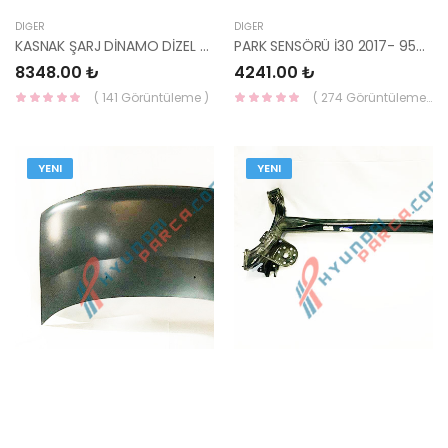
DIĞER
DIĞER
KASNAK ŞARJ DİNAMO DİZEL 06-11 ERA-HMC
PARK SENSÖRÜ İ30 2017- 95720-G3000PYW-HMC
8348.00 ₺
4241.00 ₺
( 141 Görüntüleme )
( 274 Görüntüleme )
YENI
YENI