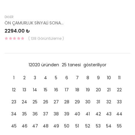
DIĞER
ÖN ÇAMURLUK SİNYALİ SONATA SANTAFE 92303-3K000-HMC
2294.00 ₺
( 138 Görüntüleme )
12020 üründen
25 tanesi
gösteriliyor
1
2
3
4
5
6
7
8
9
10
11
12
13
14
15
16
17
18
19
20
21
22
23
24
25
26
27
28
29
30
31
32
33
34
35
36
37
38
39
40
41
42
43
44
45
46
47
48
49
50
51
52
53
54
55