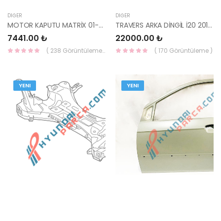
DIĞER
DIĞER
MOTOR KAPUTU MATRİX 01-07 66400-17020-YS
TRAVERS ARKA DİNGİL İ20 2014- 55100-C8000-HMC
7441.00 ₺
22000.00 ₺
( 238 Görüntüleme )
( 170 Görüntüleme )
YENI
YENI