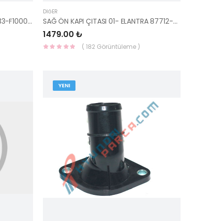
DIĞER
SOL FAR BRAKETİ SPORTAGE 92133-F1000-HMC
SAĞ ÖN KAPI ÇITASI 01- ELANTRA 87712-2D200CA-YS
1479.00 ₺
( 182 Görüntüleme )
YENI