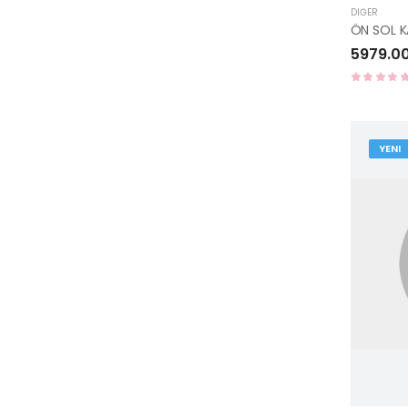
DIĞER
5979.0
YENI