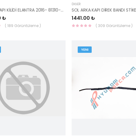
DIĞER
ÖN SOL KAPI KİLİDİ ELANTRA 2016- 81310-F2030-HMC
0 ₺
1441.00 ₺
( 189 Görüntüleme )
( 309 Görüntüleme )
YENI