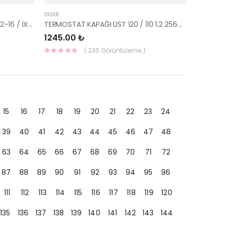
DIĞER
EKSANTRİK KONUMLANDIRICI İ30 12-16 / İX35 / CEED / TUCSON 15=> / ELANTRA / SPORT
TERMOSTAT KAPAĞI ÜST İ20 / İ10 1.2 25631-03011-KORE
1245.00 ₺
( 236 Görüntüleme )
15
16
17
18
19
20
21
22
23
24
39
40
41
42
43
44
45
46
47
48
63
64
65
66
67
68
69
70
71
72
87
88
89
90
91
92
93
94
95
96
111
112
113
114
115
116
117
118
119
120
135
136
137
138
139
140
141
142
143
144