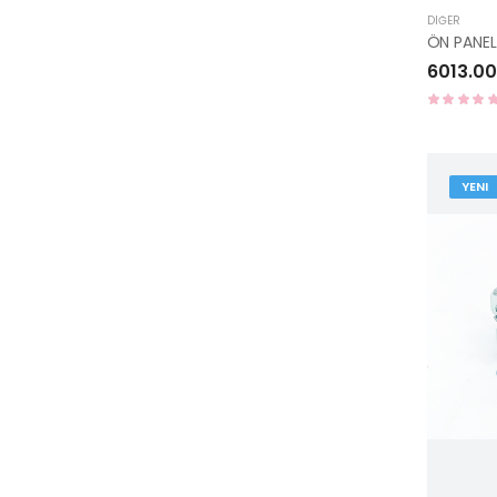
DIĞER
ÖN PANE
6013.00
YENI