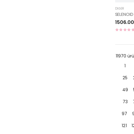
DIĞER
1506.00
11970 ü
1
25
49
73
97
121
1