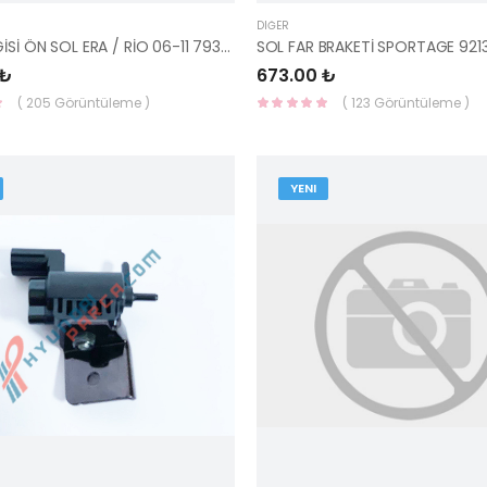
DIĞER
KAPI GERGİSİ ÖN SOL ERA / RİO 06-11 79380-1G000-YS
 ₺
673.00 ₺
( 205 Görüntüleme )
( 123 Görüntüleme )
YENI