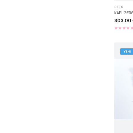
DIĞER
303.00
YENI