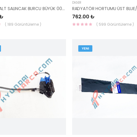
DIĞER
SANTAFE ALT SALINCAK BURCU BÜYÜK 00-06 54555-26000-YS
 ₺
762.00 ₺
( 189 Görüntüleme )
( 599 Görüntüleme )
YENI