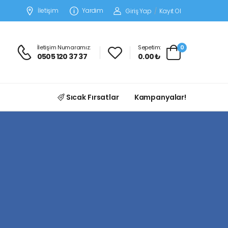
İletişim
Yardım
Giriş Yap
/
Kayıt Ol
İletişim Numaramız:
Sepetim:
0
0505 120 37 37
0.00 ₺
Sıcak Fırsatlar
Kampanyalar!