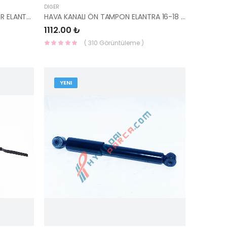
DIĞER
SOL ARKA KAPI DİREK BANDI STİKER ELANTRA 2016- 86381-F2000-HMC
HAVA KANALI ÖN TAMPON ELANTRA 16-18 SOL ELANTRA 86567-F2300-YS
1112.00 ₺
( 310 Görüntüleme )
YENI