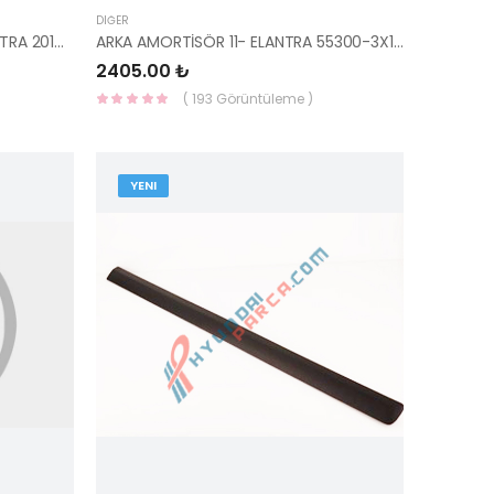
DIĞER
KAPI İSKELET ŞERİDİ STİCKER ELANTRA 2016- 86362-F2000-HMC
ARKA AMORTİSÖR 11- ELANTRA 55300-3X100-YS
2405.00 ₺
( 193 Görüntüleme )
YENI