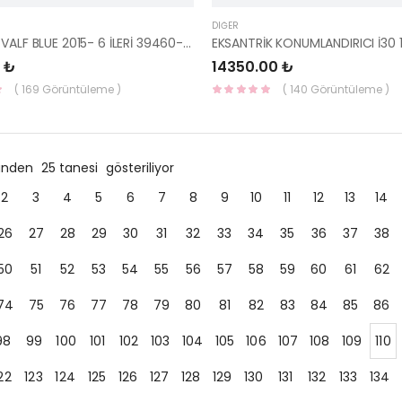
DIĞER
SELENOID VALF BLUE 2015- 6 İLERİ 39460-03000-HMC
 ₺
14350.00 ₺
( 169 Görüntüleme )
( 140 Görüntüleme )
ründen
25 tanesi
gösteriliyor
2
3
4
5
6
7
8
9
10
11
12
13
14
26
27
28
29
30
31
32
33
34
35
36
37
38
50
51
52
53
54
55
56
57
58
59
60
61
62
74
75
76
77
78
79
80
81
82
83
84
85
86
98
99
100
101
102
103
104
105
106
107
108
109
110
22
123
124
125
126
127
128
129
130
131
132
133
134