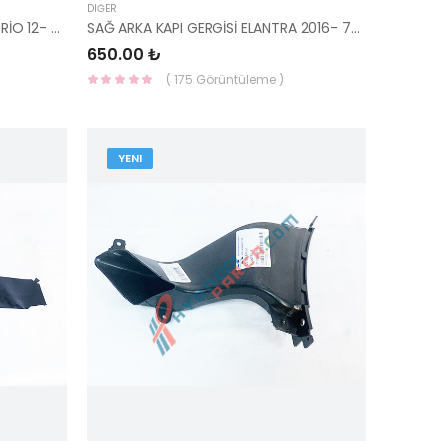
DIĞER
RADYATÖR HORTUMU ÜST BLUE/RİO 12- DİZEL 25411-1R800-HMC
SAĞ ARKA KAPI GERGİSİ ELANTRA 2016- 79490-F2000-HMC
650.00 ₺
( 175 Görüntüleme )
YENI