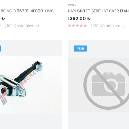
DIĞER
L BONGO 66701-4E000-HMC
 ₺
1392.00 ₺
( 198 Görüntüleme )
( 219 Görüntüleme )
YENI