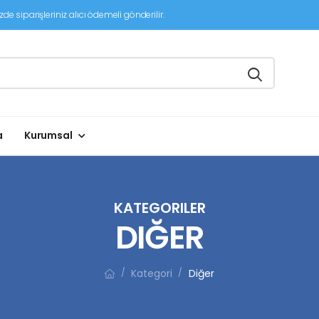
de siparişleriniz alıcı ödemeli gönderilir.
a
Kurumsal
KATEGORILER
DIĞER
Kategori
Diğer
/
/