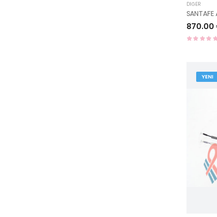
DIĞER
870.00
YENI