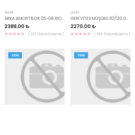
DIĞER
DIĞER
ARKA AMORTİSÖR 05-08 RİO 55310-FD051-YS
GERİ VİTES MÜŞÜRÜ İ10/İ20 08- 93860-02510-HMC
2388.00 ₺
2270.00 ₺
( 221 Görüntüleme )
( 154 Görüntüleme )
YENI
YENI