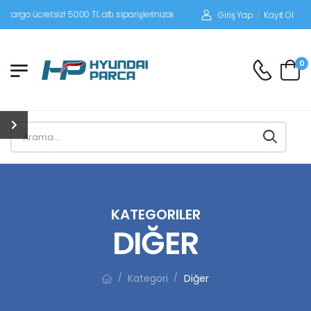
siz! 5000 TL altı siparişlerinizde siparişleriniz alıcı ödemeli gönderilir.
Giriş Yap
/
Kayıt Ol
0
KATEGORILER
DIĞER
Kategori
Diğer
/
/