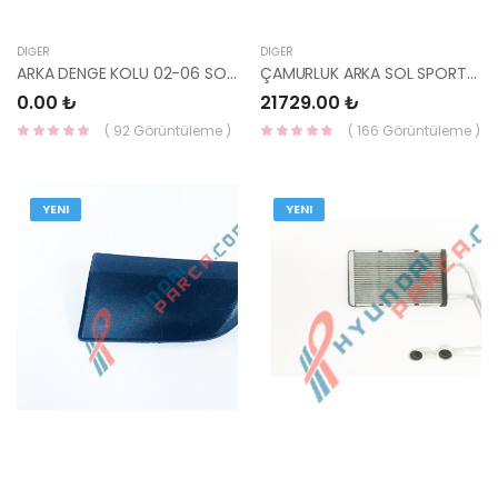
DIĞER
DIĞER
ARKA DENGE KOLU 02-06 SORENTO 55230-3E102-
ÇAMURLUK ARKA SOL SPORTAGE 71503-3UC00-YS
0.00 ₺
21729.00 ₺
( 92 Görüntüleme )
( 166 Görüntüleme )
YENI
YENI