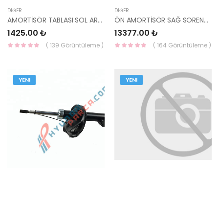
DIĞER
DIĞER
AMORTİSÖR TABLASI SOL ARKA 55310-2E000-HMC
ÖN AMORTİSÖR SAĞ SORENTO 2015-/ 54661-C5260-HMC
1425.00 ₺
13377.00 ₺
( 139 Görüntüleme )
( 164 Görüntüleme )
YENI
YENI