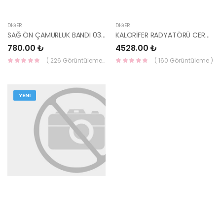
DIĞER
DIĞER
SAĞ ÖN ÇAMURLUK BANDI 03-06 ADMİRA 87712-25500-HMC
KALORİFER RADYATÖRÜ CERATO 04-09 97138-2F000-YS
780.00 ₺
4528.00 ₺
( 226 Görüntüleme )
( 160 Görüntüleme )
YENI