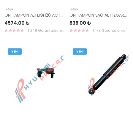
DIĞER
DIĞER
ÖN TAMPON ALTLIĞI İ20 ACTİVE 86512-C8300-HMC
ÖN TAMPON SAĞ ALT IZGARA ACTİVE 86564-C8300-HMC
4574.00 ₺
838.00 ₺
( 248 Görüntüleme )
( 173 Görüntüleme )
YENI
YENI