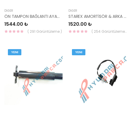
DIĞER
DIĞER
ÖN TAMPON BAĞLANTI AYAĞI SAĞ 16- SPORTAGE 86552-F1000-HMC
STAREX AMORTİSÖR & ARKA 97> 55310-4A500-OPTIMAL
1544.00 ₺
1520.00 ₺
( 291 Görüntüleme )
( 254 Görüntüleme )
YENI
YENI