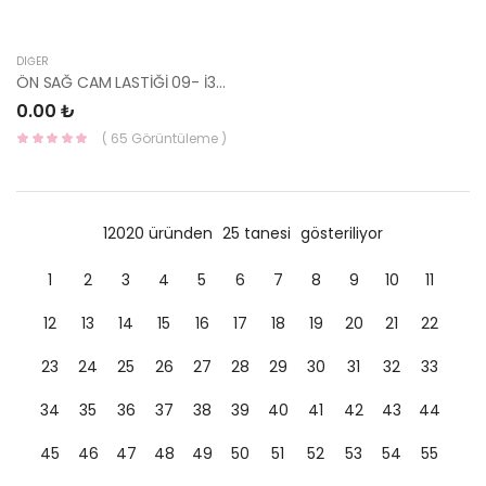
DIĞER
ÖN SAĞ CAM LASTİĞİ 09- İ30 51031-46523-
0.00 ₺
( 65 Görüntüleme )
12020 üründen
25 tanesi
gösteriliyor
1
2
3
4
5
6
7
8
9
10
11
12
13
14
15
16
17
18
19
20
21
22
23
24
25
26
27
28
29
30
31
32
33
34
35
36
37
38
39
40
41
42
43
44
45
46
47
48
49
50
51
52
53
54
55