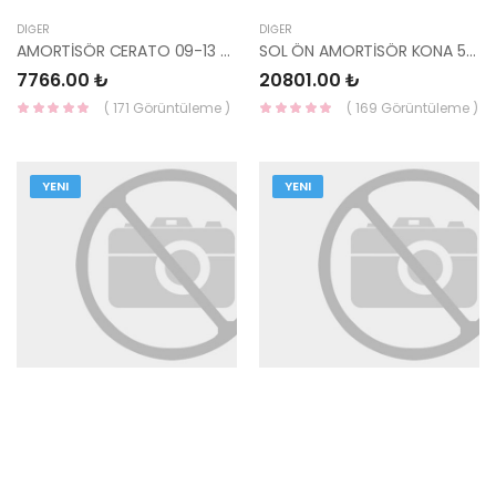
DIĞER
DIĞER
AMORTİSÖR CERATO 09-13 ÖN SOL 54651-1M300-HMC
SOL ÖN AMORTİSÖR KONA 54650-J9EB0-HMC
7766.00 ₺
20801.00 ₺
( 171 Görüntüleme )
( 169 Görüntüleme )
YENI
YENI